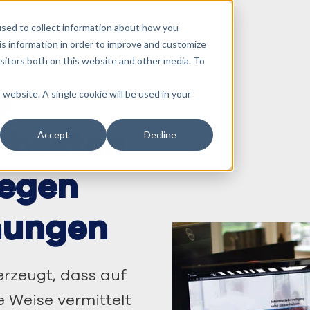
sed to collect information about how you
s information in order to improve and customize
isitors both on this website and other media. To
e
 website. A single cookie will be used in your
r besten
Accept
Decline
gegen
hungen
erzeugt, dass auf
 Weise vermittelt