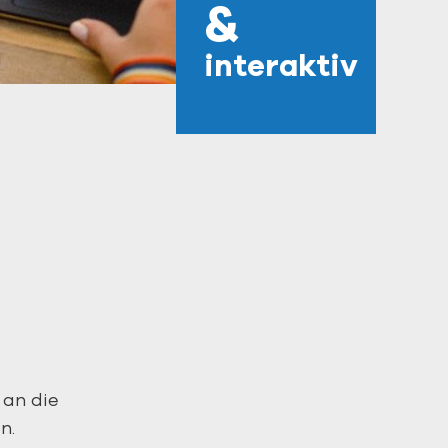
&
interaktiv
 an die
n.