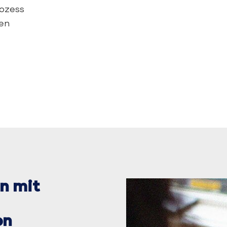
rozess
en
n mit
on