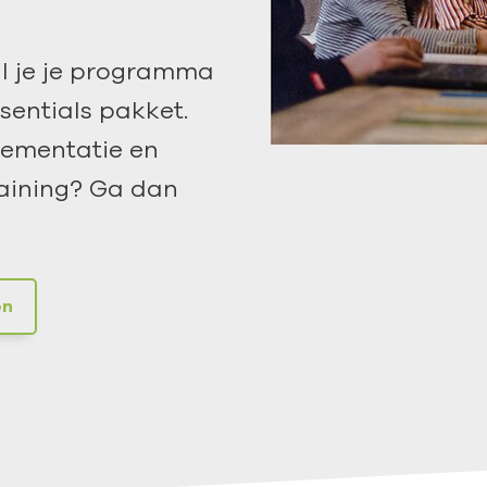
il je je programma
sentials pakket.
plementatie en
raining? Ga dan
en