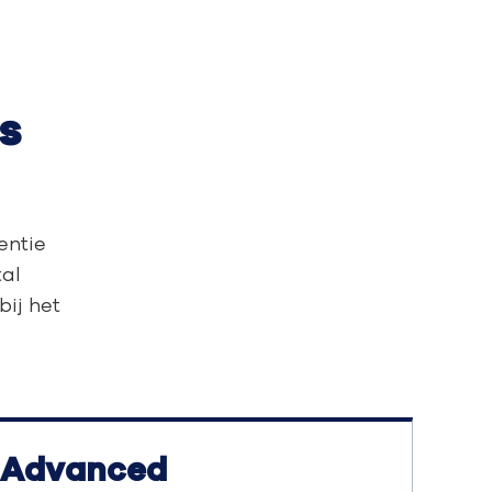
s
entie
tal
bij het
Advanced