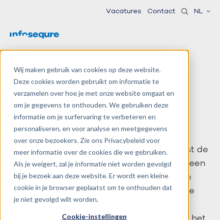
Vacatures
Contact
NL
BESCHERM JE ORGANISATIE
Wij maken gebruik van cookies op deze website.
Deze cookies worden gebruikt om informatie te
Ransomware
verzamelen over hoe je met onze website omgaat en
om je gegevens te onthouden. We gebruiken deze
informatie om je surfervaring te verbeteren en
Ransomware is een bekende vorm van
personaliseren, en voor analyse en meetgegevens
malware die vaak in de media wordt
over onze bezoekers. Zie ons Privacybeleid voor
genoemd. Bij een ransomware-aanval eist de
meer informatie over de cookies die we gebruiken.
dader vaak losgeld om de blokkade van een
Als je weigert, zal je informatie niet worden gevolgd
computer(systeem) te verwijderen. Alleen
bij je bezoek aan deze website. Er wordt een kleine
cookie in je browser geplaatst om te onthouden dat
hoeft het betalen van losgeld niet altijd te
je niet gevolgd wilt worden.
betekenen dat de blokkade ook echt
verwijderd wordt. Het is verstandiger om het
Cookie-instellingen