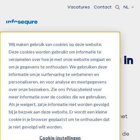
Vacatures
Contact
NL
INFORMATIEBEVEILIGING
Wij maken gebruik van cookies op deze website.
Deze cookies worden gebruikt om informatie te
Informatiebeveiliging in
verzamelen over hoe je met onze website omgaat en
om je gegevens te onthouden. We gebruiken deze
de zorg
informatie om je surfervaring te verbeteren en
personaliseren, en voor analyse en meetgegevens
In de zorg wordt veel met vertrouwelijke
over onze bezoekers. Zie ons Privacybeleid voor
meer informatie over de cookies die we gebruiken.
informatie gewerkt. Het is cruciaal dat
Als je weigert, zal je informatie niet worden gevolgd
iedereen weet hoe je veilig omgaat met
bij je bezoek aan deze website. Er wordt een kleine
gevoelige informatie. Dit draagt bij aan het
cookie in je browser geplaatst om te onthouden dat
behouden van de veiligheid van de
je niet gevolgd wilt worden.
informatie van bewoners/cliënten en van de
Cookie-instellingen