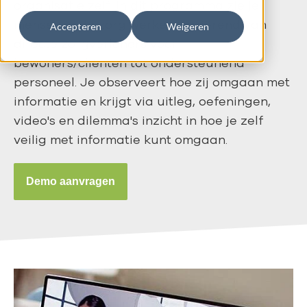
organisatie zelf. In dit programma zie je
mensen in de zorg werken, variërend van
Accepteren
Weigeren
directe zorgverleners voor
bewoners/cliënten tot ondersteunend
personeel. Je observeert hoe zij omgaan met
informatie en krijgt via uitleg, oefeningen,
video's en dilemma's inzicht in hoe je zelf
veilig met informatie kunt omgaan.
Demo aanvragen